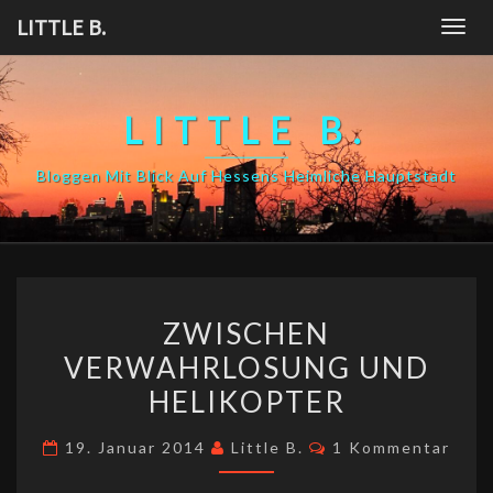
Skip
LITTLE B.
Togg
to
navig
content
LITTLE B.
Bloggen Mit Blick Auf Hessens Heimliche Hauptstadt
ZWISCHEN
ZWISCHEN
VERWAHRLOSUNG
VERWAHRLOSUNG UND
UND
HELIKOPTER
HELIKOPTER
Kommentare
19. Januar 2014
Little B.
1 Kommentar