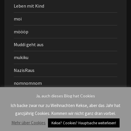
Leben mit Kind
moi
möööp
Muddi geht aus
mukiku
NazisRaus
nomnomnom
Oh, wewewe
Ja, auch dieses Blog hat Cookies
Ich backe zwar nur zu Weihnachten Kekse, aber das Jahr hat
Paaarty
ganzjährig Cookies. Kommen wir nicht ganz dran vorbei.
Paris
Mehr über Cookies
Kekse? Cookies? Hauptsache weiterlesen!