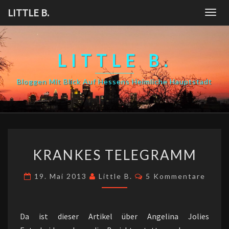
Skip
LITTLE B.
Togg
to
navig
content
LITTLE B.
Bloggen Mit Blick Auf Hessens Heimliche Hauptstadt
KRANKES
KRANKES TELEGRAMM
TELEGRAMM
Kommentare
19. Mai 2013
Little B.
5 Kommentare
Da ist dieser Artikel über Angelina Jolies