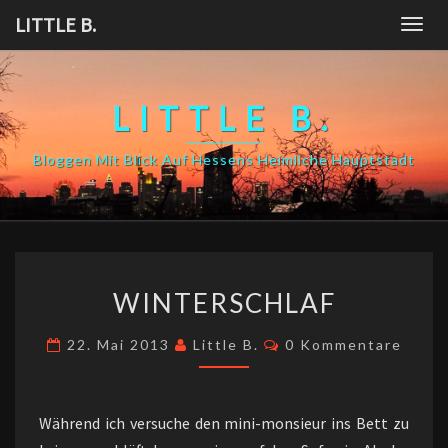
Skip
LITTLE B.
Togg
to
navig
content
LITTLE B.
Bloggen Mit Blick Auf Hessens Heimliche Hauptstadt
WINTERSCHLAF
WINTERSCHLAF
Kommentare
22. Mai 2013
Little B.
0 Kommentare
Während ich versuche den mini-monsieur ins Bett zu