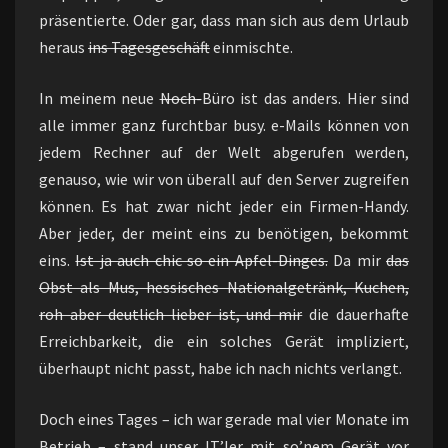
präsentierte. Oder gar, dass man sich aus dem Urlaub
heraus
ins Tagesgeschäft
einmischte.
In meinem neue
Noch-
Büro ist das anders. Hier sind
alle immer ganz furchtbar busy. e-Mails können von
jedem Rechner auf der Welt abgerufen werden,
genauso, wie wir von überall auf den Server zugreifen
können. Es hat zwar nicht jeder ein Firmen-Handy.
Aber jeder, der meint eins zu benötigen, bekommt
eins.
Ist ja auch chic so ein Apfel-Dinges.
Da mir
das
Obst als Mus, hessisches Nationalgetränk, Kuchen,
roh aber deutlich lieber ist, und mir
die dauerhafte
Erreichbarkeit, die ein solches Gerät impliziert,
überhaupt nicht passt, habe ich nach nichts verlangt.
Doch eines Tages – ich war gerade mal vier Monate im
Betrieb – stand unser IT’ler mit so’nem Gerät vor