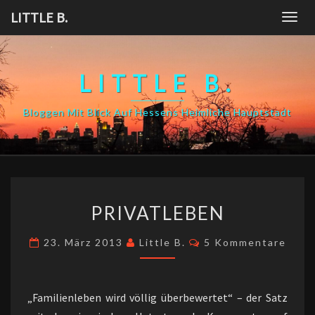
Skip
LITTLE B.
Togg
to
navig
content
LITTLE B.
Bloggen Mit Blick Auf Hessens Heimliche Hauptstadt
PRIVATLEBEN
PRIVATLEBEN
Kommentare
23. März 2013
Little B.
5 Kommentare
„Familienleben wird völlig überbewertet“ – der Satz