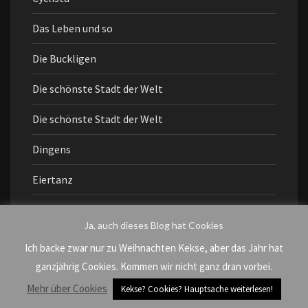
Das Leben und so
Die Buckligen
Die schönste Stadt der Welt
Die schönste Stadt der Welt
Dingens
Eiertanz
Einmischen
Ja, auch dieses Blog hat Cookies
Falsch abgebogen
Ich backe zwar nur zu Weihnachten Kekse, aber das Jahr hat
ganzjährig Cookies. Kommen wir nicht ganz dran vorbei.
Fragen an mich
Mehr über Cookies
Kekse? Cookies? Hauptsache weiterlesen!
Freundschaft