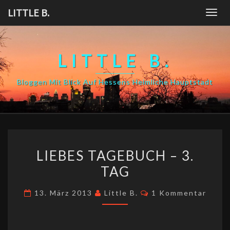
Skip
LITTLE B.
Togg
to
navig
content
LITTLE B.
Bloggen Mit Blick Auf Hessens Heimliche Hauptstadt
LIEBES
LIEBES TAGEBUCH – 3.
TAGEBUCH
TAG
–
3.
Kommentare
13. März 2013
Little B.
1 Kommentar
TAG