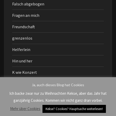
Falsch abgebogen
Fragen an mich
Freundschaft
grenzenlos
Helferlein
Hin und her
K wie Konzert
kindfrei
Ja, auch dieses Blog hat Cookies
Ich backe zwar nur zu Weihnachten Kekse, aber das Jahr hat
KuKu
ganzjährig Cookies. Kommen wir nicht ganz dran vorbei.
Leben mit Kind
Mehr über Cookies
Kekse? Cookies? Hauptsache weiterlesen!