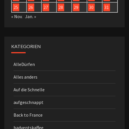
25
26
27
28
29
30
31
« Nov.
Jan. »
KATEGORIEN
AlleDürfen
Alles anders
Auf die Schnelle
aufgeschnappt
Back to France
badventskaffee