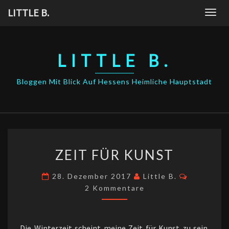
Skip
LITTLE B.
Togg
to
navig
content
LITTLE B.
Bloggen Mit Blick Auf Hessens Heimliche Hauptstadt
ZEIT
ZEIT FÜR KUNST
FÜR
KUNST
Kommenta
28. Dezember 2017
Little B.
2 Kommentare
Die Winterzeit scheint meine Zeit für Kunst zu sein.