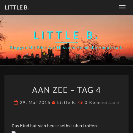
Skip
LITTLE B.
Togg
to
navig
content
LITTLE B.
Bloggen Mit Blick Auf Hessens Heimliche Hauptstadt
AAN
AAN ZEE – TAG 4
ZEE
–
Kommentare
29. Mai 2016
Little B.
0 Kommentare
TAG
4
Das Kind hat sich heute selbst übertroffen: