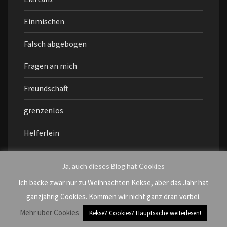
Einmischen
Falsch abgebogen
Fragen an mich
Freundschaft
grenzenlos
Helferlein
Hin und her
Ja, auch dieses Blog hat Cookies
K wie Konzert
Ich backe zwar nur zu Weihnachten Kekse, aber das Jahr hat
ganzjährig Cookies. Kommen wir nicht ganz dran vorbei.
kindfrei
Mehr über Cookies
Kekse? Cookies? Hauptsache weiterlesen!
KuKu