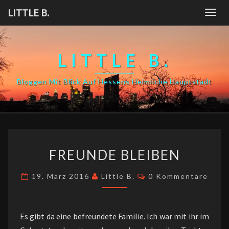
Skip
LITTLE B.
Togg
to
navig
content
LITTLE B.
Bloggen Mit Blick Auf Hessens Heimliche Hauptstadt
FREUNDE
FREUNDE BLEIBEN
BLEIBEN
Kommentare
19. März 2016
Little B.
0 Kommentare
Es gibt da eine befreundete Familie. Ich war mit ihr im