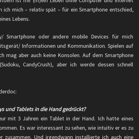
Seitdem ist mir (m)ein Leben ohne Computer und Internet
 ich mich – relativ spät – für ein Smartphone entschied,
eines Lebens.
y/ Smartphone oder andere mobile Devices für mich
eitsgerät/ Informationen und Kommunikation. Spielen auf
Ich mag aber auch keine Konsolen. Auf dem Smartphone
(Sudoku, CandyCrush), aber ich werde dessen schnell
derdoc:
s und Tablets in die Hand gedrückt?
ur mit 3 Jahren ein Tablet in der Hand. Ich hatte eines
ommen. Es war interessant zu sehen, wie intuitiv er es zu
er zusammen. Und irgendwann installierte ich auch eine