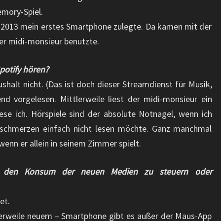
emory-Spiel.
r 2013 mein erstes Smartphone zulegte. Da kamen mit der
 der midi-monsieur benutzte.
potify hören?
shalt nicht. (Das ist doch dieser Streamdienst für Musik,
nd vorgelesen. Mittlerweile liest der midi-monsieur ein
lese ich. Hörspiele sind der absolute Notnagel, wenn ich
sschmerzen einfach nicht lesen möchte. Ganz manchmal
 wenn er allein in seinem Zimmer spielt.
m den Konsum der neuen Medien zu steuern oder
et.
lerweile neuem – Smartphone gibt es außer der Maus-App