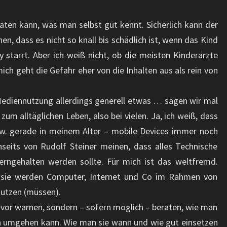
aten kann, was man selbst gut kennt. Sicherlich kann der
, dass es nicht so knall bis schädlich ist, wenn das Kind
starrt. Aber ich weiß nicht, ob die meisten Kinderärzte
ich geht die Gefahr eher von die Inhalten aus als rein von
Mediennutzung allerdings generell etwas … sagen wir mal
zum alltäglichen Leben, also bei vielen. Ja, ich weiß, dass
zw. gerade in meinem Alter – mobile Devices immer noch
nseits von Rudolf Steiner meinen, dass alles Technische
erngehalten werden sollte. Für mich ist das weltfremd.
 sie werden Computer, Internet und Co im Rahmen von
nutzen (müssen).
davor warnen, sondern – sofern möglich – beraten, wie man
n umgehen kann. Wie man sie wann und wie gut einsetzen