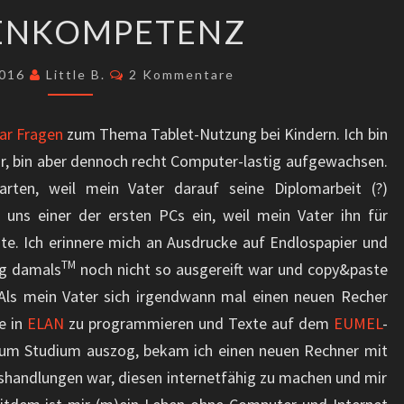
MEDIENKOMPETENZ
ENKOMPETENZ
Kommentare
2016
Little B.
2 Kommentare
aar Fragen
zum Thema Tablet-Nutzung bei Kindern. Ich bin
ehr, bin aber dennoch recht Computer-lastig aufgewachsen.
arten, weil mein Vater darauf seine Diplomarbeit (?)
i uns einer der ersten PCs ein, weil mein Vater ihn für
zte. Ich erinnere mich an Ausdrucke auf Endlospapier und
TM
ng damals
noch nicht so ausgereift war und copy&paste
 Als mein Vater sich irgendwann mal einen neuen Recher
ne in
ELAN
zu programmieren und Texte auf dem
EUMEL
-
 zum Studium auszog, bekam ich einen neuen Rechner mit
handlungen war, diesen internetfähig zu machen und mir