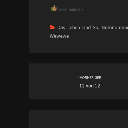
Gern gelesen
Das Leben Und So
,
Nomnomn
Wewewe
Beitragsnavigation
VORHERIGER
12 Von 12