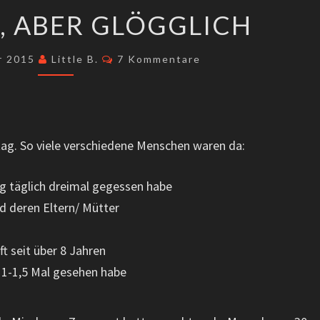
ESKALIERT,
T, ABER GLÖGGLICH
ABER
GLÖGGLICH
Kommentare
r 2015
Little B.
7 Kommentare
ag. So viele verschiedene Menschen waren da:
ng täglich dreimal gegessen habe
 deren Eltern/ Mütter
ft seit über 8 Jahren
st 1-1,5 Mal gesehen habe