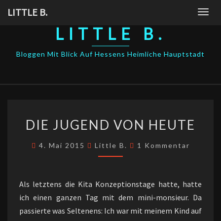
Skip
LITTLE B.
Togg
to
navig
LITTLE B.
content
Bloggen Mit Blick Auf Hessens Heimliche Hauptstadt
DIE
DIE JUGEND VON HEUTE
JUGEND
VON
Kommentare
4. Mai 2015
Little B.
1 Kommentar
HEUTE
Als letztens die Kita Konzeptionstage hatte, hatte
ich einen ganzen Tag mit dem mini-monsieur. Da
passierte was Seltenens: Ich war mit meinem Kind auf