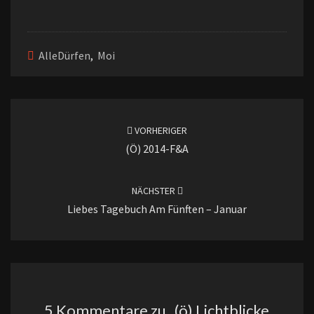
AlleDürfen
,
Moi
Beitragsnavigation
VORHERIGER
(ö) 2014-F&A
NÄCHSTER
Liebes Tagebuch Am Fünften – Januar
5 Kommentare zu „
(ö) Lichtblicke