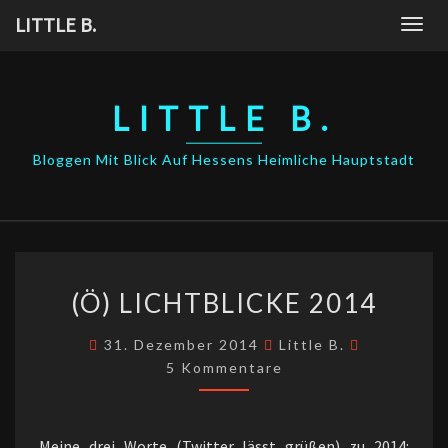
Skip
LITTLE B.
Togg
to
navig
content
LITTLE B.
Bloggen Mit Blick Auf Hessens Heimliche Hauptstadt
(Ö)
(Ö) LICHTBLICKE 2014
LICHTBLICKE
2014
Kommenta
31. Dezember 2014
Little B.
5 Kommentare
Meine drei Worte (Twitter lässt grüßen) zu 2014: