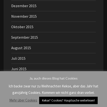
Dezember 2015
November 2015
Oktober 2015
September 2015
August 2015
Juli 2015
Juni 2015
Ja, auch dieses Blog hat Cookies
Mai 2015
Ich backe zwar nur zu Weihnachten Kekse, aber das Jahr hat
April 2015
ganzjährig Cookies. Kommen wir nicht ganz dran vorbei.
Mehr über Cookies
März 2015
Kekse? Cookies? Hauptsache weiterlesen!