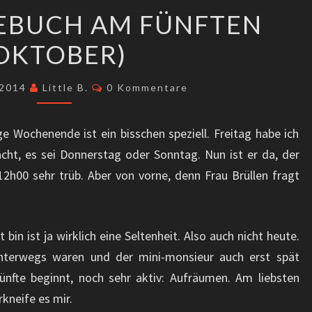
LIEBES
GEBUCH AM FÜNFTEN
TAGEBUCH
OKTOBER)
AM
FÜNFTEN
Kommentare
(OKTOBER)
 2014
Little B.
0 Kommentare
 Wochenende ist ein bisschen speziell. Freitag habe ich
ht, es sei Donnerstag oder Sonntag. Nun ist er da, der
2h00 sehr trüb. Aber von vorne, denn Frau Brüllen fragt
bin ist ja wirklich eine Seltenheit. Also auch nicht heute.
nterwegs waren und der mini-monsieur auch erst spät
 Fünfte beginnt, noch sehr aktiv: Aufräumen. Am liebsten
kneife es mir.