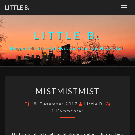
Skip
LITTLE B.
Togg
to
navig
content
LITTLE B.
Bloggen Mit Blick Auf Hessens Heimliche Hauptstadt
MISTMISTMIST
MISTMISTMIST
Kommenta
18. Dezember 2017
Little B.
1 Kommentar
Mist gebaut. Ich will nicht drüber reden, aber es hier