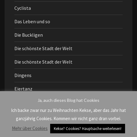
Cyclista
Das Leben und so
Die Buckligen
Die schönste Stadt der Welt
Die schönste Stadt der Welt
Dingens
Eiertanz
Ja, auch dieses Blog hat Cookies
Einmischen
Ich backe zwar nur zu Weihnachten Kekse, aber das Jahr hat
Falsch abgebogen
ganzjährig Cookies. Kommen wir nicht ganz dran vorbei.
Mehr über Cookies
Kekse? Cookies? Hauptsache weiterlesen!
Fragen an mich