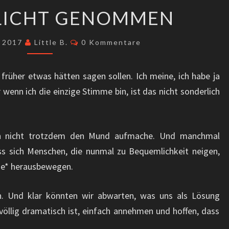
IN
FLICHT GENOMMEN
DIE
PFLICHT
Kommentare
r 2017
Little B.
0 Kommentare
GENOMMEN
früher etwas hätten sagen sollen. Ich meine, ich habe ja
wenn ich die einzige Stimme bin, ist das nicht sonderlich
ich nicht trotzdem den Mund aufmache. Und manchmal
ass sich Menschen, die nunmal zu Bequemlichkeit neigen,
ne* herausbewegen.
en. Und klar könnten wir abwarten, was uns als Lösung
öllig dramatisch ist, einfach annehmen und hoffen, dass