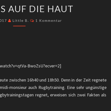
NASS
IS AUF DIE HAUT
BIS
AUF
Kommentare
2017
Little B.
1 Kommentar
DIE
HAUT
/watch?v=qtVa-BwoZsU?ecver=2]
ute zwischen 16h40 und 18h50. Denn in der Zeit regnete
r midi-monsieur auch Rugbytraining. Eine sehr ungünstige
gbytrainingstagen regnet, erweisen sich zwei Fakten als