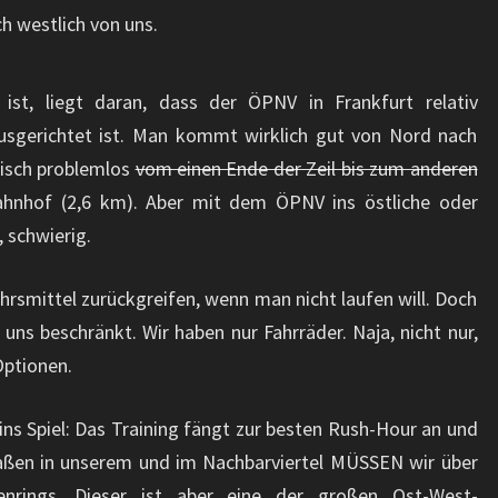
ch westlich von uns.
ist, liegt daran, dass der ÖPNV in Frankfurt relativ
ausgerichtet ist. Man kommt wirklich gut von Nord nach
tisch problemlos
vom einen Ende der Zeil bis zum anderen
nhof (2,6 km). Aber mit dem ÖPNV ins östliche oder
, schwierig.
hrsmittel zurückgreifen, wenn man nicht laufen will. Doch
i uns beschränkt. Wir haben nur Fahrräder. Naja, nicht nur,
Optionen.
ns Spiel: Das Training fängt zur besten Rush-Hour an und
raßen in unserem und im Nachbarviertel MÜSSEN wir über
enrings. Dieser ist aber eine der großen Ost-West-