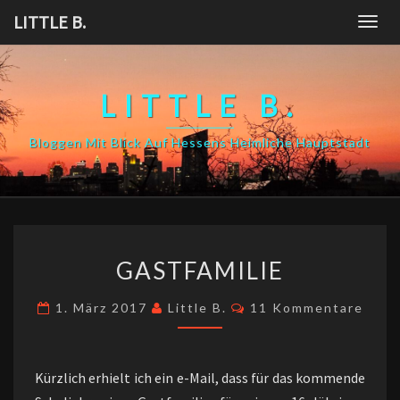
Skip
LITTLE B.
Togg
to
navig
content
LITTLE B.
Bloggen Mit Blick Auf Hessens Heimliche Hauptstadt
GASTFAMILIE
GASTFAMILIE
Kommentare
1. März 2017
Little B.
11 Kommentare
Kürzlich erhielt ich ein e-Mail, dass für das kommende