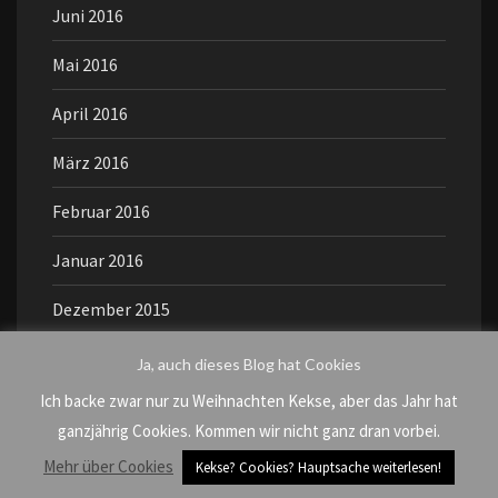
Juni 2016
Mai 2016
April 2016
März 2016
Februar 2016
Januar 2016
Dezember 2015
November 2015
Ja, auch dieses Blog hat Cookies
Ich backe zwar nur zu Weihnachten Kekse, aber das Jahr hat
Oktober 2015
ganzjährig Cookies. Kommen wir nicht ganz dran vorbei.
September 2015
Mehr über Cookies
Kekse? Cookies? Hauptsache weiterlesen!