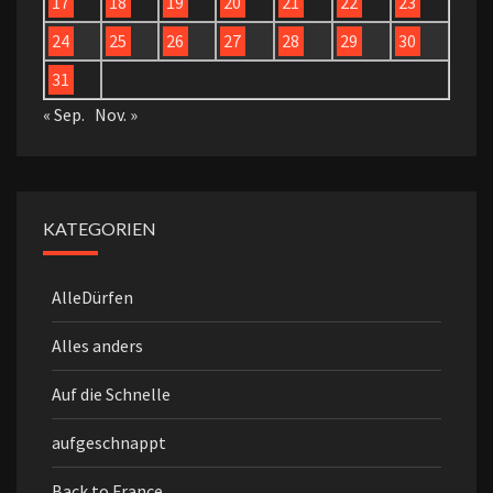
17
18
19
20
21
22
23
24
25
26
27
28
29
30
31
« Sep.
Nov. »
KATEGORIEN
AlleDürfen
Alles anders
Auf die Schnelle
aufgeschnappt
Back to France