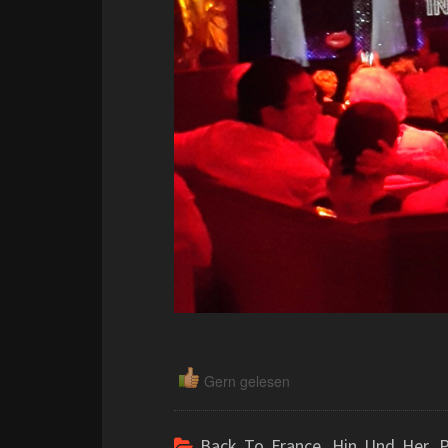
Gern gelesen
Back To France
,
Hin Und Her
,
P