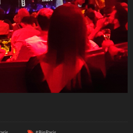
aris
,
#BinParis