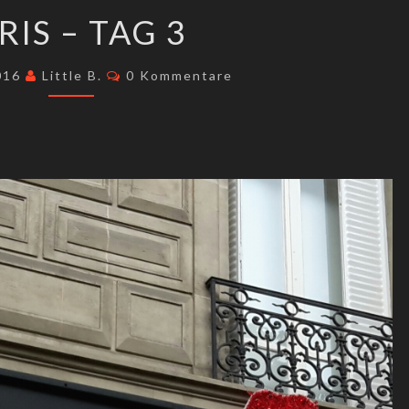
PARIS
RIS – TAG 3
–
TAG
Kommentare
2016
Little B.
0 Kommentare
3