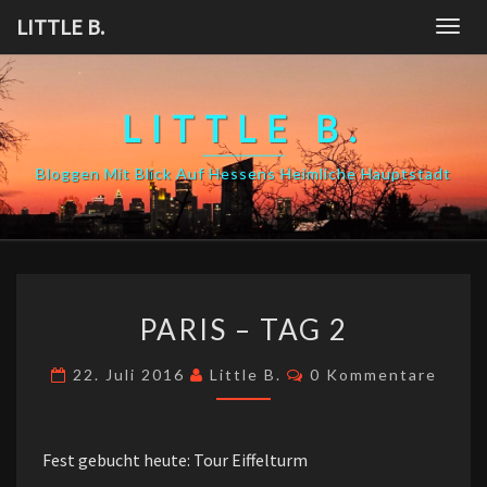
Skip
LITTLE B.
Togg
to
navig
content
LITTLE B.
Bloggen Mit Blick Auf Hessens Heimliche Hauptstadt
PARIS
PARIS – TAG 2
–
TAG
Kommentare
22. Juli 2016
Little B.
0 Kommentare
2
Fest gebucht heute: Tour Eiffelturm