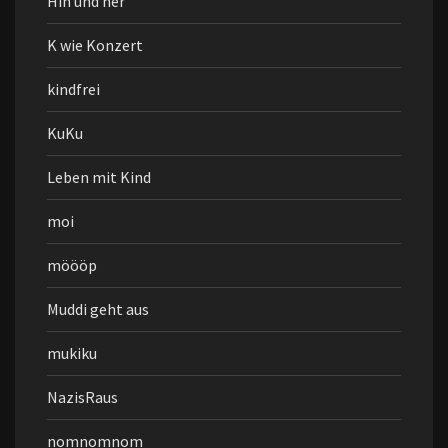
Hin und her
K wie Konzert
kindfrei
KuKu
Leben mit Kind
moi
möööp
Muddi geht aus
mukiku
NazisRaus
nomnomnom