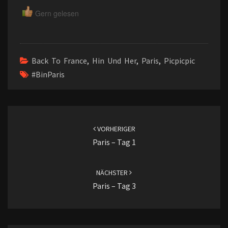
Gern gelesen
Back To France
,
Hin Und Her
,
Paris
,
Picpicpic
#BinParis
Beitragsnavigation
VORHERIGER
Paris – Tag 1
NÄCHSTER
Paris – Tag 3