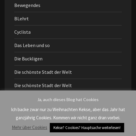
Bewegendes
BLehrt
Cyclista
Das Leben und so
Die Buckligen
Die schönste Stadt der Welt
Die schönste Stadt der Welt
Dingens
Ja, auch dieses Blog hat Cookies
Ich backe zwar nur zu Weihnachten Kekse, aber das Jahr hat
Eiertanz
ganzjährig Cookies. Kommen wir nicht ganz dran vorbei.
Einmischen
Mehr über Cookies
Kekse? Cookies? Hauptsache weiterlesen!