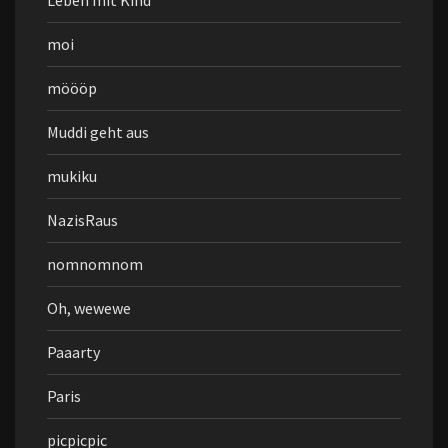
Leben mit Kind
moi
möööp
Muddi geht aus
mukiku
NazisRaus
nomnomnom
Oh, wewewe
Paaarty
Paris
picpicpic