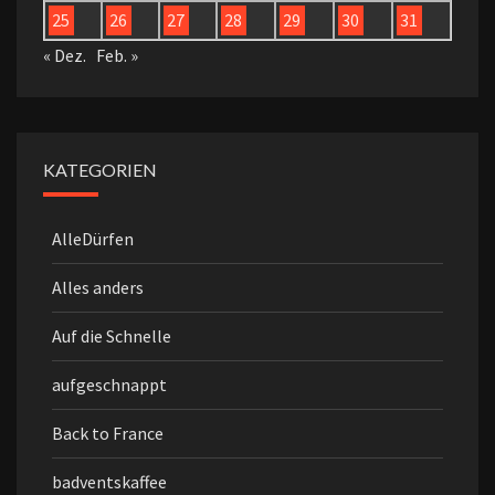
25
26
27
28
29
30
31
« Dez.
Feb. »
KATEGORIEN
AlleDürfen
Alles anders
Auf die Schnelle
aufgeschnappt
Back to France
badventskaffee