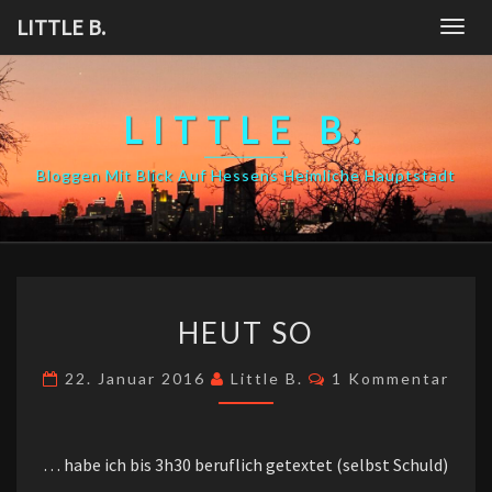
Skip
LITTLE B.
Togg
to
navig
content
LITTLE B.
Bloggen Mit Blick Auf Hessens Heimliche Hauptstadt
HEUT
HEUT SO
SO
Kommentare
22. Januar 2016
Little B.
1 Kommentar
… habe ich bis 3h30 beruflich getextet (selbst Schuld)