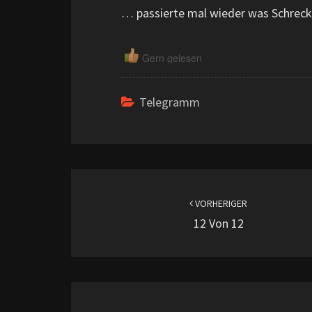
… passierte mal wieder was Schreckl
Gern gelesen
Telegramm
Beitragsnavigation
VORHERIGER
12 Von 12