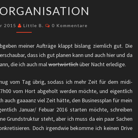
SELBSTORGANISATION
TORGANISATION
Kommentare
er 2015
Little B.
0 Kommentare
bgeben meiner Aufträge klappt bislang ziemlich gut. Die
berschaubar, dass ich gut planen kann und auch hier und da
nn, die ich auch mal
wortwörtlich
über Nacht erledige.
nug vom Tag übrig, sodass ich mehr Zeit für dem midi-
17h00 vom Hort abgeholt werden möchte, und eigentlich
ch auch gaaaanz viel Zeit hätte, den Businessplan für mein
gentlich Januar/ Febuar 2016 starten möchte, schreiben
eine Grundstruktur steht, aber ich muss da ein paar Sachen
konkretisieren. Doch irgendwie bekomme ich keinen Drive