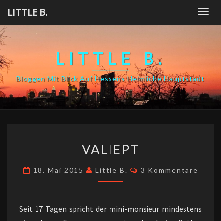
Skip
LITTLE B.
Togg
to
navig
content
LITTLE B.
Bloggen Mit Blick Auf Hessens Heimliche Hauptstadt
VALIEPT
VALIEPT
Kommentare
18. Mai 2015
Little B.
3 Kommentare
Seit 17 Tagen spricht der mini-monsieur mindestens