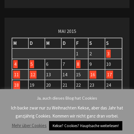
MAI 2015
M
D
M
D
F
S
S
1
2
3
4
5
6
7
8
9
10
11
12
13
14
15
16
17
18
19
20
21
22
23
24
25
26
27
28
29
30
31
Ja, auch dieses Blog hat Cookies
« Apr.
Juni »
Ich backe zwar nur zu Weihnachten Kekse, aber das Jahr hat
ganzjährig Cookies. Kommen wir nicht ganz dran vorbei.
Mehr über Cookies
Kekse? Cookies? Hauptsache weiterlesen!