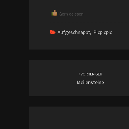
Gern gelesen
Aufgeschnappt
,
Picpicpic
Beitragsnavigation
VORHERIGER
Meilensteine