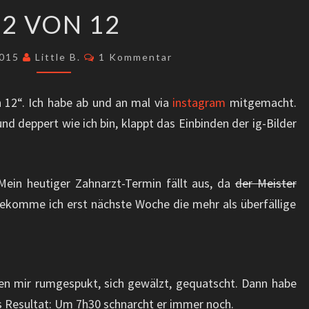
12
12 VON 12
VON
12
Kommentare
2015
Little B.
1 Kommentar
n 12“. Ich habe ab und an mal via
instagram
mitgemacht.
d deppert wie ich bin, klappt das Einbinden der ig-Bilder
Mein heutiger Zahnarzt-Termin fällt aus, da
der Meister
bekomme ich erst nächste Woche die mehr als überfällige
en mir rumgespukt, sich gewälzt, gequatscht. Dann habe
s Resultat: Um 7h30 schnarcht er immer noch.