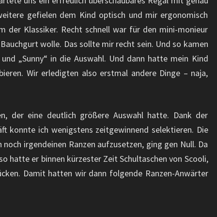
rtete uns ein erfreulich überschaubares Regal mit genau
weitere gefielen dem Kind optisch und mir ergonomisch
em der Klassiker. Recht schnell war für den mini-monieur
 Bauchgurt wolle. Das sollte mir recht sein. Und so kamen
“ und „Sunny“ in die Auswahl. Und dann hatte mein Kind
ieren. Wir erledigten also erstmal andere Dinge – naja,
n, der eine deutlich größere Auswahl hatte. Dank der
t konnte ich wenigstens zeitgewinnend selektieren. Die
 noch irgendeinen Ranzen aufzusetzen, ging gen Null. Da
o hatte er binnen kürzester Zeit Schultaschen von Scooli,
cken. Damit hatten wir dann folgende Ranzen-Anwärter