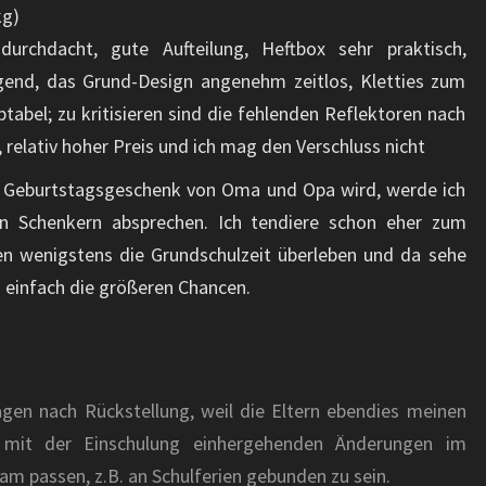
kg)
urchdacht, gute Aufteilung, Heftbox sehr praktisch,
end, das Grund-Design angenehm zeitlos, Kletties zum
ptabel; zu kritisieren sind die fehlenden Reflektoren nach
, relativ hoher Preis und ich mag den Verschluss nicht
in Geburtstagsgeschenk von Oma und Opa wird, werde ich
n Schenkern absprechen. Ich tendiere schon eher zum
en wenigstens die Grundschulzeit überleben und da sehe
n einfach die größeren Chancen.
agen nach Rückstellung, weil die Eltern ebendies meinen
e mit der Einschulung einhergehenden Änderungen im
ram passen, z.B. an Schulferien gebunden zu sein.