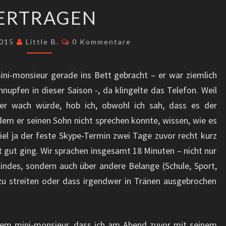
VERTRAGEN
ERTRAGEN
Kommentare
2015
Little B.
0 Kommentare
ini-monsieur gerade ins Bett gebracht – er war ziemlich
nupfen in dieser Saison -, da klingelte das Telefon. Weil
der wach würde, hob ich, obwohl ich sah, dass es der
hdem er seinen Sohn nicht sprechen konnte, wissen, wie es
el ja der feste Skype-Termin zwei Tage zuvor recht kurz
t gut ging. Wir sprachen insgesamt 18 Minuten – nicht nur
ndes, sondern auch über andere Belange (Schule, Sport,
 zu streiten oder dass irgendwer in Tränen ausgebrochen
em mini-monsieur, dass ich am Abend zuvor mit seinem