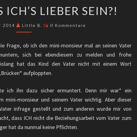
…
 ICH’S LIEBER SEIN?!
ODER
LASS
Kommentare
r 2014
Little B.
0 Kommentare
ICH’S
LIEBER
die Frage, ob ich den mini-monsieur mal an seinen Vater
SEIN?!
fmuntern, sich bei ebendiesem zu melden und frohe
islang hat das Kind den Vater nicht mit einem Wort
 „Brücken“ aufploppten.
te ich ihn dazu sicher ermuntert. Denn mir war* ein
 mini-monsieur und seinem Vater wichtig. Aber dieser
ater infrage gestellt und zum anderen wurde mir von
acht, dass ICH nicht die Beziehungsarbeit vom Vater zum
iger hat da nunmal keine Pflichten.