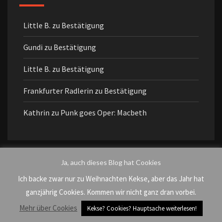
Little B.
zu
Bestätigung
Gundi
zu
Bestätigung
Little B.
zu
Bestätigung
Frankfurter Radlerin
zu
Bestätigung
Kathrin
zu
Punk goes Oper: Macbeth
Ja, auch dieses Blog hat Cookies
DEZEMBER 2014
Ich backe zwar nur zu Weihnachten Kekse, aber das Jahr hat
ganzjährig Cookies. Kommen wir nicht ganz dran vorbei.
M
D
M
D
F
S
S
Mehr über Cookies
Kekse? Cookies? Hauptsache weiterlesen!
1
2
3
4
5
6
7