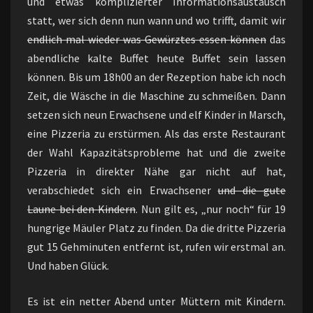
und etwas komplizierter Informationsaustausch
statt, wer sich denn nun wann und wo trifft, damit wir
endlich mal wieder was Gewürztes essen können
das
abendliche kalte Buffet heute Buffet sein lassen
können. Bis um 18h00 an der Rezeption habe ich noch
Zeit, die Wäsche in die Maschine zu schmeißen. Dann
setzen sich neun Erwachsene und elf Kinder in Marsch,
eine Pizzeria zu erstürmen. Als das erste Restaurant
der Wahl Kapazitätsprobleme hat und die zweite
Pizzeria in direkter Nähe gar nicht auf hat,
verabschiedet sich ein Erwachsener
und die gute
Laune bei den Kindern
. Nun gilt es, „nur noch“ für 19
hungrige Mäuler Platz zu finden. Da die dritte Pizzeria
gut 15 Gehminuten entfernt ist, rufen wir erstmal an.
Und haben Glück.
Es ist ein netter Abend unter Müttern mit Kindern.