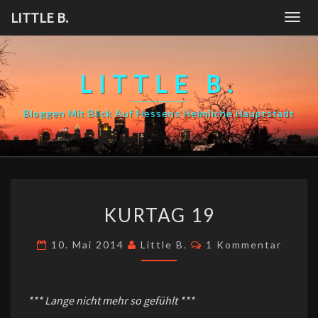
Skip
LITTLE B.
Togg
to
navig
content
LITTLE B.
Bloggen Mit Blick Auf Hessens Heimliche Hauptstadt
KURTAG
KURTAG 19
19
Kommentare
10. Mai 2014
Little B.
1 Kommentar
*** Lange nicht mehr so gefühlt ***