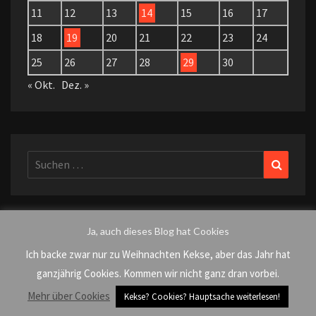
11
12
13
14
15
16
17
18
19
20
21
22
23
24
25
26
27
28
29
30
« Okt.
Dez. »
Suchen
Suchen
nach:
Ja, auch dieses Blog hat Cookies
KATEGORIEN
Ich backe zwar nur zu Weihnachten Kekse, aber das Jahr hat
ganzjährig Cookies. Kommen wir nicht ganz dran vorbei.
AlleDürfen
Mehr über Cookies
Kekse? Cookies? Hauptsache weiterlesen!