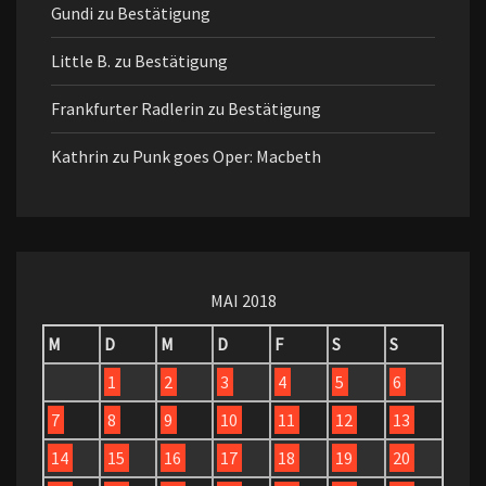
Gundi
zu
Bestätigung
Little B.
zu
Bestätigung
Frankfurter Radlerin
zu
Bestätigung
Kathrin
zu
Punk goes Oper: Macbeth
MAI 2018
M
D
M
D
F
S
S
1
2
3
4
5
6
7
8
9
10
11
12
13
14
15
16
17
18
19
20