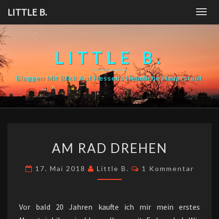
Skip
LITTLE B.
Togg
to
navig
content
LITTLE B.
Bloggen Mit Blick Auf Hessens Heimliche Hauptstadt
AM
AM RAD DREHEN
RAD
DREHEN
Kommentare
17. Mai 2018
Little B.
1 Kommentar
Vor bald 20 Jahren kaufte ich mir mein erstes