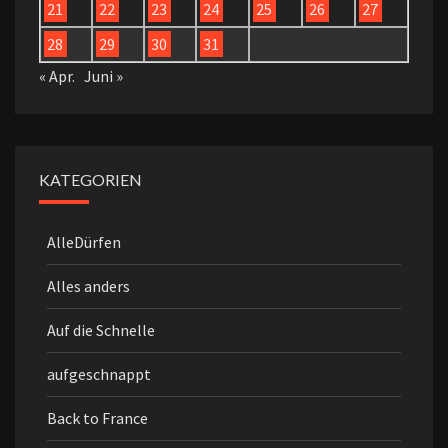
21
22
23
24
25
26
27
28
29
30
31
« Apr.
Juni »
KATEGORIEN
AlleDürfen
Alles anders
Auf die Schnelle
aufgeschnappt
Back to France