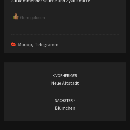
aufkommender Seuche und Zyklusmitte.
Gern gelesen
Möööp
,
Telegramm
Beitragsnavigation
VORHERIGER
Neue Altstadt
NÄCHSTER
Blümchen