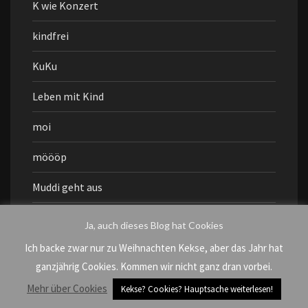
K wie Konzert
kindfrei
KuKu
Leben mit Kind
moi
möööp
Muddi geht aus
mukiku
Ja, auch dieses Blog hat Cookies
NazisRaus
Ich backe zwar nur zu Weihnachten Kekse, aber das Jahr hat
ganzjährig Cookies. Kommen wir nicht ganz dran vorbei.
nomnomnom
Mehr über Cookies
Kekse? Cookies? Hauptsache weiterlesen!