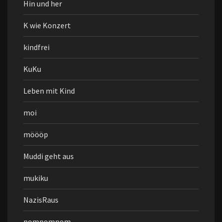
Hin und her
K wie Konzert
kindfrei
KuKu
Leben mit Kind
moi
möööp
Muddi geht aus
mukiku
NazisRaus
nomnomnom