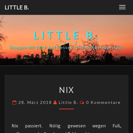
Skip
LITTLE B.
Togg
to
navig
content
LITTLE B.
Bloggen Mit Blick Auf Hessens Heimliche Hauptstadt
NIX
NIX
Kommentare
28. März 2018
Little B.
0 Kommentare
Nix passiert. Nölig gewesen wegen Fuß,