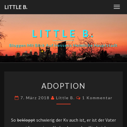
Skip
LITTLE B.
Togg
to
navig
content
LITTLE B.
Bloggen Mit Blick Auf Hessens Heimliche Hauptstadt
ADOPTION
ADOPTION
Kommentare
7. März 2018
Little B.
1 Kommentar
So
bekloppt
schwierig der Kv auch ist, er ist der Vater