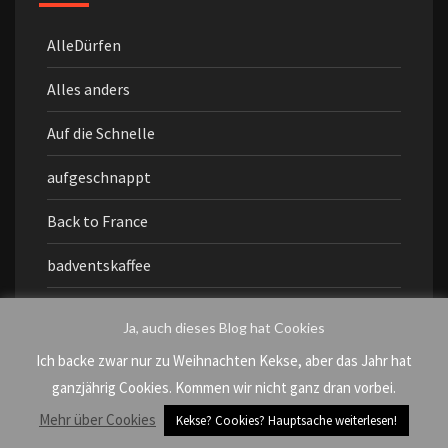
AlleDürfen
Alles anders
Auf die Schnelle
aufgeschnappt
Back to France
badventskaffee
Balkonien
Ja, auch dieses Blog hat Cookies
Beobachtungen
Ich backe zwar nur zu Weihnachten Kekse, aber das Jahr hat
ganzjährig Cookies. Kommen wir nicht ganz dran vorbei.
Bewegendes
Mehr über Cookies
Kekse? Cookies? Hauptsache weiterlesen!
BLehrt