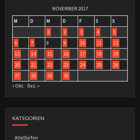
NOVEMBER 2017
M
D
M
D
F
S
S
1
2
3
4
5
6
7
8
9
10
11
12
13
14
15
16
17
18
19
20
21
22
23
24
25
26
27
28
29
30
« Okt.
Dez. »
KATEGORIEN
AlleDürfen