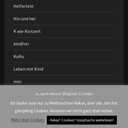
Helferlein
Hin und her
K wie Konzert
kindfrei
KuKu
Leben mit Kind
moi
Ja, auch dieses Blog hat Cookies
möööp
Ich backe zwar nur zu Weihnachten Kekse, aber das Jahr hat
Muddi geht aus
ganzjährig Cookies. Kommen wir nicht ganz dran vorbei.
mukiku
Mehr über Cookies
Kekse? Cookies? Hauptsache weiterlesen!