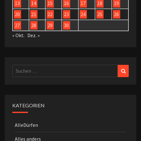
13
14
15
16
17
18
19
20
21
22
23
24
25
26
27
28
29
30
« Okt.
Dez. »
Suchen
Suchen
nach:
KATEGORIEN
AlleDürfen
Alles anders