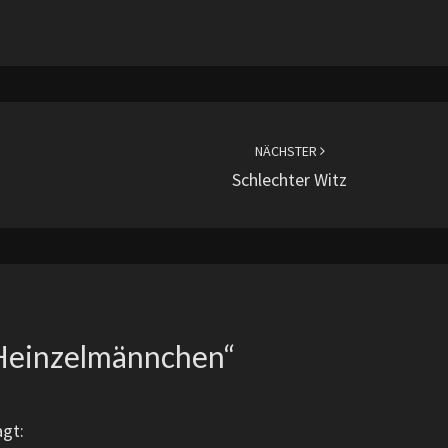
NÄCHSTER
Schlechter Witz
Heinzelmännchen
“
agt: