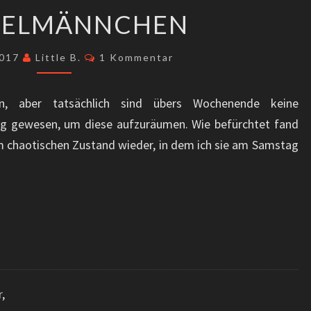
HEINZELMÄNNCHEN
ZELMÄNNCHEN
Kommentare
 2017
Little B.
1 Kommentar
, aber tatsächlich sind übers Wochenende keine
g gewesen, um diese aufzuräumen. Wie befürchtet fand
m chaotischen Zustand wieder, in dem ich sie am Samstag
r
,