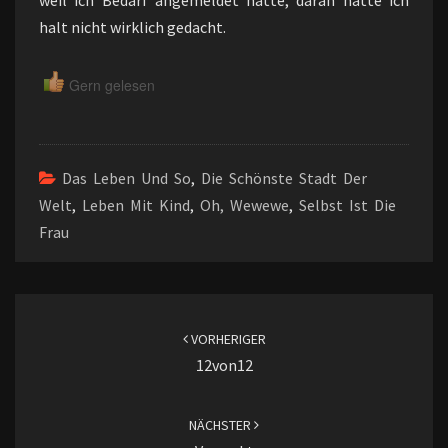
weil ich Bedarf angemeldet hatte, daran hatte ich
halt nicht wirklich gedacht.
Gern gelesen
Das Leben Und So
,
Die Schönste Stadt Der
Welt
,
Leben Mit Kind
,
Oh, Wewewe
,
Selbst Ist Die
Frau
Beitragsnavigation
VORHERIGER
12von12
NÄCHSTER