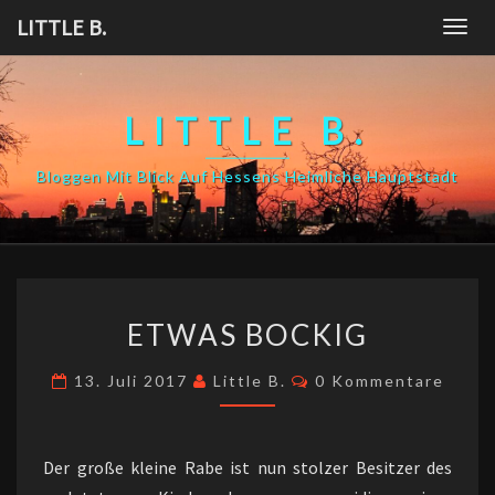
Skip
LITTLE B.
Togg
to
navig
content
LITTLE B.
Bloggen Mit Blick Auf Hessens Heimliche Hauptstadt
ETWAS
ETWAS BOCKIG
BOCKIG
Kommentare
13. Juli 2017
Little B.
0 Kommentare
Der große kleine Rabe ist nun stolzer Besitzer des