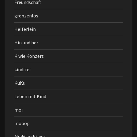
Freundschaft
grenzenlos
Helferlein
Hin und her
K wie Konzert
kindfrei
KuKu
Leben mit Kind
moi
möööp
Muddi geht aus