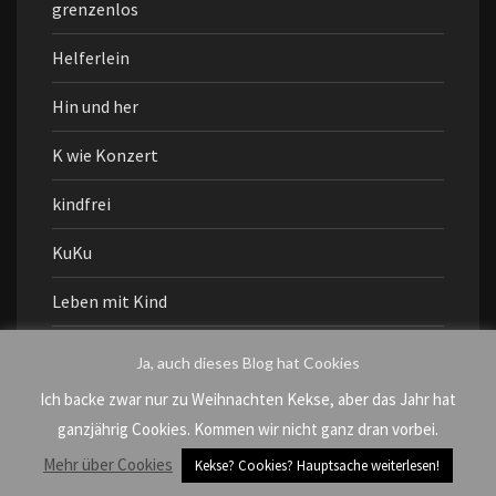
grenzenlos
Helferlein
Hin und her
K wie Konzert
kindfrei
KuKu
Leben mit Kind
moi
Ja, auch dieses Blog hat Cookies
möööp
Ich backe zwar nur zu Weihnachten Kekse, aber das Jahr hat
ganzjährig Cookies. Kommen wir nicht ganz dran vorbei.
Muddi geht aus
Mehr über Cookies
Kekse? Cookies? Hauptsache weiterlesen!