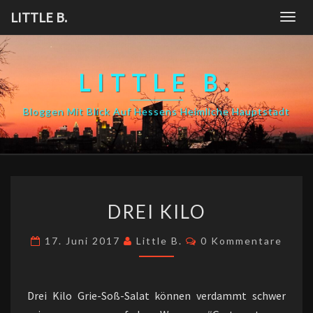
Skip
LITTLE B.
Togg
to
navig
content
LITTLE B.
Bloggen Mit Blick Auf Hessens Heimliche Hauptstadt
DREI
DREI KILO
KILO
Kommentare
17. Juni 2017
Little B.
0 Kommentare
Drei Kilo Grie-Soß-Salat können verdammt schwer