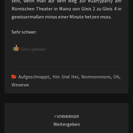
sein, wenn man auf dem Weg zur #Gartyparty am
Römischen Theater in Mainz von Gleis 2 zu Gleis 4 in
gewissermaßen minus einer Minute hetzen muss.
Sehr schwer.
Gern gelesen
Aufgeschnappt
,
Hin Und Her
,
Nomnomnom
,
Oh,
Wewewe
Beitragsnavigation
VORHERIGER
Weitergeben