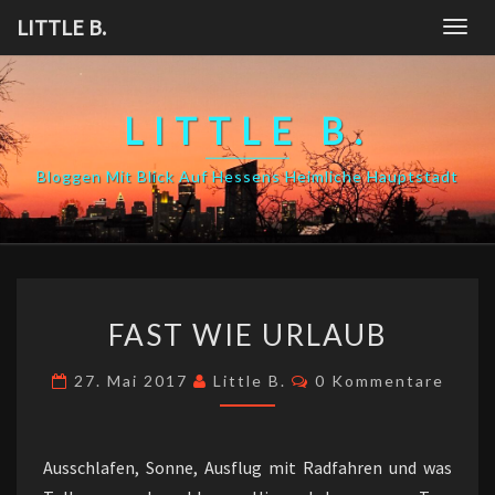
Skip
LITTLE B.
Togg
to
navig
content
LITTLE B.
Bloggen Mit Blick Auf Hessens Heimliche Hauptstadt
FAST
FAST WIE URLAUB
WIE
URLAUB
Kommentare
27. Mai 2017
Little B.
0 Kommentare
Ausschlafen, Sonne, Ausflug mit Radfahren und was