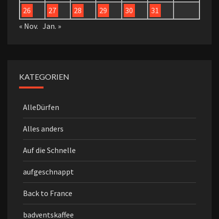
26
27
28
29
30
31
« Nov.
Jan. »
KATEGORIEN
AlleDürfen
Alles anders
Auf die Schnelle
aufgeschnappt
Back to France
badventskaffee