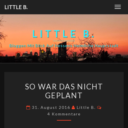
Skip
LITTLE B.
Togg
to
navig
content
LITTLE B.
Bloggen Mit Blick Auf Hessens Heimliche Hauptstadt
SO
SO WAR DAS NICHT
WAR
GEPLANT
DAS
NICHT
Kommentar
31. August 2016
Little B.
GEPLANT
4 Kommentare