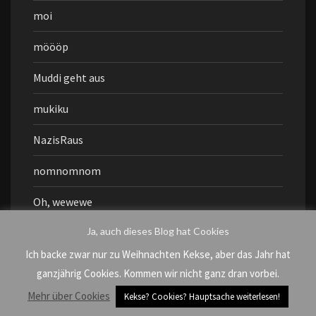
moi
möööp
Muddi geht aus
mukiku
NazisRaus
nomnomnom
Oh, wewewe
Ja, auch dieses Blog hat Cookies
Paaarty
Ich backe zwar nur zu Weihnachten Kekse, aber das Jahr hat
Paris
ganzjährig Cookies. Kommen wir nicht ganz dran vorbei.
picpicpic
Mehr über Cookies
Kekse? Cookies? Hauptsache weiterlesen!