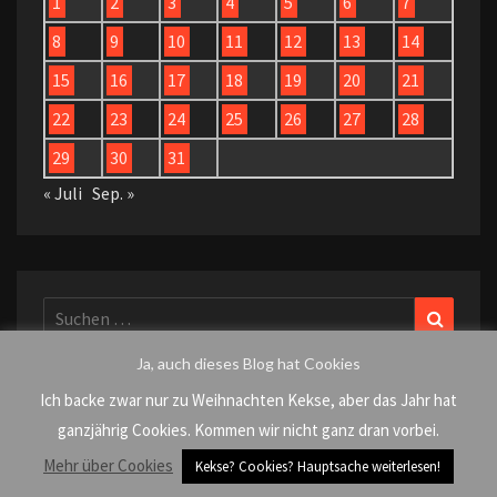
1
2
3
4
5
6
7
8
9
10
11
12
13
14
15
16
17
18
19
20
21
22
23
24
25
26
27
28
29
30
31
« Juli
Sep. »
Suchen
Suchen
nach:
Ja, auch dieses Blog hat Cookies
Ich backe zwar nur zu Weihnachten Kekse, aber das Jahr hat
ganzjährig Cookies. Kommen wir nicht ganz dran vorbei.
KATEGORIEN
Mehr über Cookies
Kekse? Cookies? Hauptsache weiterlesen!