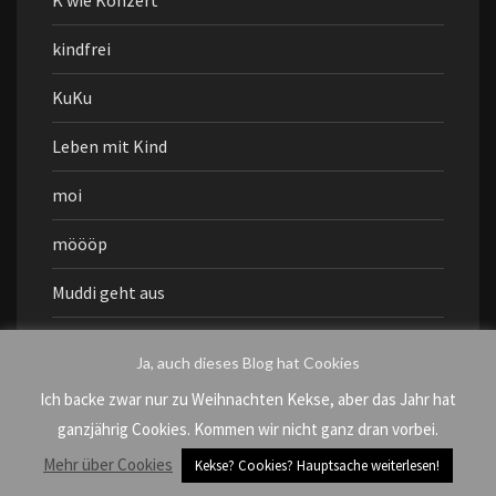
K wie Konzert
kindfrei
KuKu
Leben mit Kind
moi
möööp
Muddi geht aus
mukiku
Ja, auch dieses Blog hat Cookies
NazisRaus
Ich backe zwar nur zu Weihnachten Kekse, aber das Jahr hat
ganzjährig Cookies. Kommen wir nicht ganz dran vorbei.
nomnomnom
Mehr über Cookies
Kekse? Cookies? Hauptsache weiterlesen!
Oh, wewewe