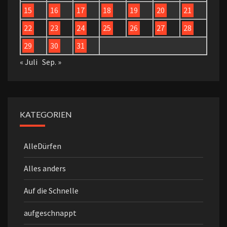
15
16
17
18
19
20
21
22
23
24
25
26
27
28
29
30
31
« Juli
Sep. »
KATEGORIEN
AlleDürfen
Alles anders
Auf die Schnelle
aufgeschnappt