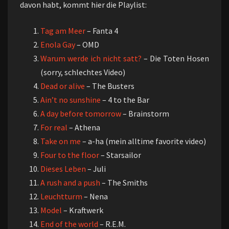
davon habt, kommt hier die Playlist:
Tag am Meer
– Fanta 4
Enola Gay
– OMD
Warum werde ich nicht satt?
– Die Toten Hosen
(sorry, schlechtes Video)
Dead or alive
– The Busters
Ain’t no sunshine
– 4 to the Bar
A day before tomorrow
– Brainstorm
For real
– Athena
Take on me
– a-ha (mein alltime favorite video)
Four to the floor
– Starsailor
Dieses Leben
– Juli
A rush and a push
– The Smiths
Leuchtturm
– Nena
Model
– Kraftwerk
End of the world
– R.E.M.