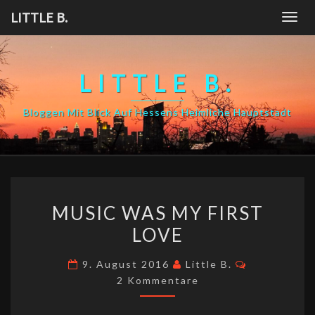
Skip
LITTLE B.
Togg
to
navig
content
LITTLE B.
Bloggen Mit Blick Auf Hessens Heimliche Hauptstadt
MUSIC
MUSIC WAS MY FIRST
WAS
LOVE
MY
FIRST
Kommentar
9. August 2016
Little B.
LOVE
2 Kommentare