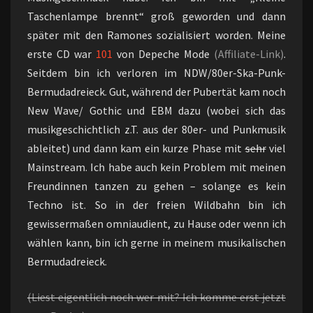
Taschenlampe brennt“ groß geworden und dann
später mit den Ramones sozialisiert worden. Meine
erste CD war
101
von Depeche Mode
(Affiliate-Link)
.
Seitdem bin ich verloren im NDW/80er-Ska-Punk-
Bermudadreieck. Gut, während der Pubertät kam noch
New Wave/ Gothic und EBM dazu (wobei sich das
musikgeschichtlich z.T. aus der 80er- und Punkmusik
ableitet) und dann kam ein kurze Phase mit
sehr
viel
Mainstream. Ich habe auch kein Problem mit meinen
Freundinnen tanzen zu gehen – solange es kein
Techno ist. So in der freien Wildbahn bin ich
gewissermaßen omniaudient, zu Hause oder wenn ich
wählen kann, bin ich gerne in meinem musikalischen
Bermudadreieck.
(Liest eigentlich noch wer mit? Ich komme erst jetzt