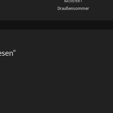
NÄCHSTER
Draußensommer
esen
“