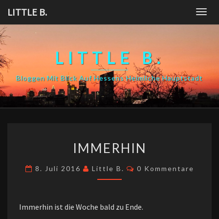
Skip
LITTLE B.
Togg
to
navig
content
LITTLE B.
Bloggen Mit Blick Auf Hessens Heimliche Hauptstadt
IMMERHIN
IMMERHIN
Kommentare
8. Juli 2016
Little B.
0 Kommentare
Immerhin ist die Woche bald zu Ende.