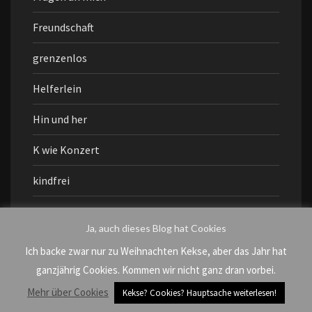
Freundschaft
grenzenlos
Helferlein
Hin und her
K wie Konzert
kindfrei
KuKu
Ja, auch dieses Blog hat Cookies
Leben mit Kind
Ich backe zwar nur zu Weihnachten Kekse, aber das Jahr hat
ganzjährig Cookies. Kommen wir nicht ganz dran vorbei.
moi
Mehr über Cookies
Kekse? Cookies? Hauptsache weiterlesen!
möööp