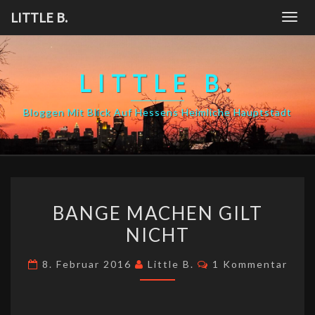
Skip
LITTLE B.
Togg
to
navig
content
LITTLE B.
Bloggen Mit Blick Auf Hessens Heimliche Hauptstadt
BANGE
BANGE MACHEN GILT
MACHEN
NICHT
GILT
NICHT
Kommentare
8. Februar 2016
Little B.
1 Kommentar